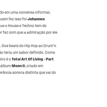
lado em uma conversa informal.
uem fez isso foi
Johannes
que o House e Techno tem de
or fez com que a admiração por ele
os. Dos beats do Hip Hop ao Drum’n
não teria um sabor definido. Como
iro é o
Total Art Of Living
–
Part
o álbum
Moon II
, criado em
erência sonora distinta que vai do