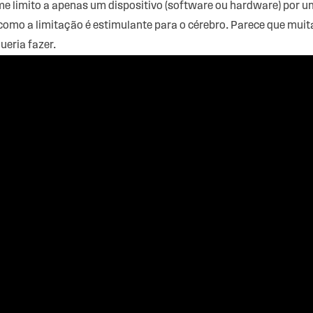
 limito a apenas um dispositivo (software ou hardware) por um
 como a limitação é estimulante para o cérebro. Parece que mu
ueria fazer.