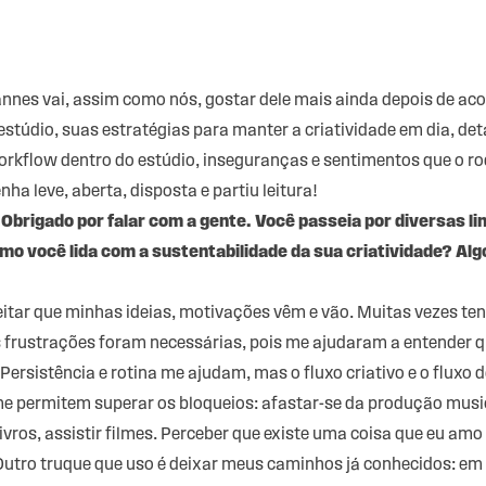
nnes vai, assim como nós, gostar dele mais ainda depois de ac
estúdio, suas estratégias para manter a criatividade em dia, d
 workflow dentro do estúdio, inseguranças e sentimentos que o 
ha leve, aberta, disposta e partiu leitura!
Obrigado por falar com a gente. Você passeia por diversas li
o você lida com a sustentabilidade da sua criatividade? Algo
eitar que minhas ideias, motivações vêm e vão. Muitas vezes tent
as frustrações foram necessárias, pois me ajudaram a entender q
ersistência e rotina me ajudam, mas o fluxo criativo e o fluxo de
 permitem superar os bloqueios: afastar-se da produção musi
livros, assistir filmes. Perceber que existe uma coisa que eu am
Outro truque que uso é deixar meus caminhos já conhecidos: em