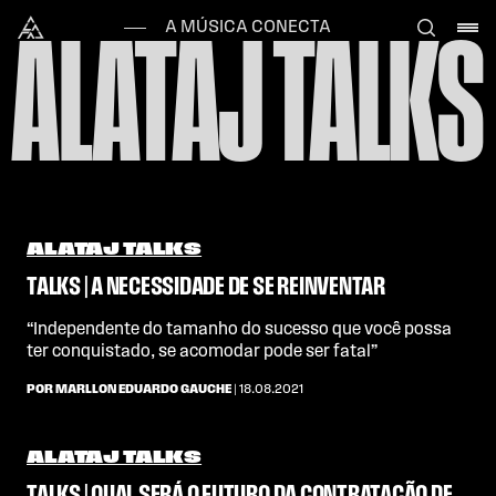
Skip to content
Alataj
A MÚSICA CONECTA
ALATAJ TALKS
ALATAJ TALKS
TALKS | A NECESSIDADE DE SE REINVENTAR
“Independente do tamanho do sucesso que você possa
ter conquistado, se acomodar pode ser fatal”
POR MARLLON EDUARDO GAUCHE
| 18.08.2021
ALATAJ TALKS