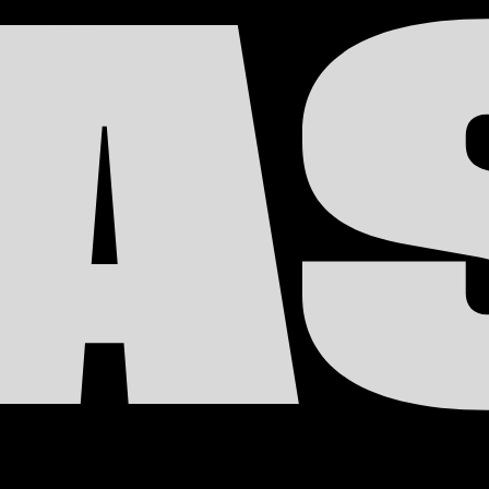
A
©2026