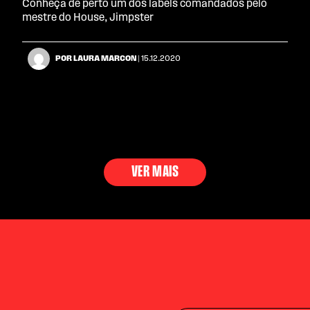
Conheça de perto um dos labels comandados pelo
mestre do House, Jimpster
POR LAURA MARCON
| 15.12.2020
VER MAIS