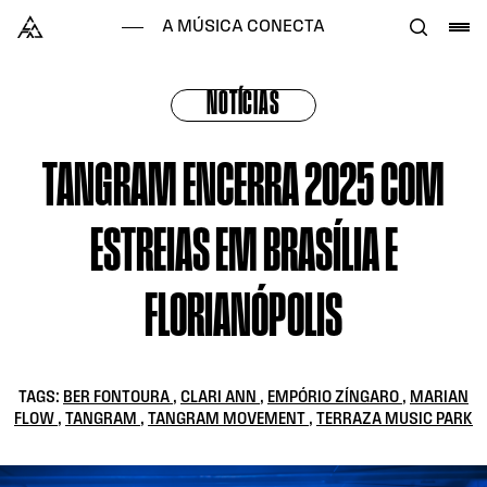
Skip to content
Alataj
A MÚSICA CONECTA
NOTÍCIAS
TANGRAM ENCERRA 2025 COM
ESTREIAS EM BRASÍLIA E
FLORIANÓPOLIS
TAGS:
BER FONTOURA
,
CLARI ANN
,
EMPÓRIO ZÍNGARO
,
MARIAN
FLOW
,
TANGRAM
,
TANGRAM MOVEMENT
,
TERRAZA MUSIC PARK