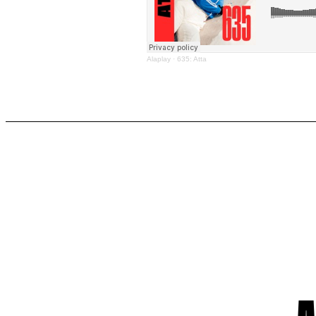
Alaplay
·
635: Atta