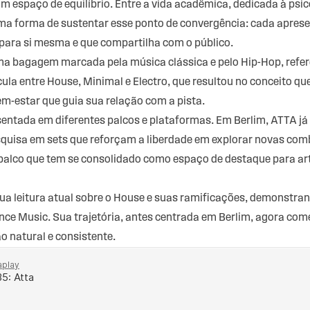
 um espaço de equilíbrio. Entre a vida acadêmica, dedicada à psic
uma forma de sustentar esse ponto de convergência: cada apre
 para si mesma e que compartilha com o público.
ma bagagem marcada pela música clássica e pelo Hip-Hop, refer
cula entre House, Minimal e Electro, que resultou no conceito qu
m-estar que guia sua relação com a pista.
entada em diferentes palcos e plataformas. Em Berlim, ATTA já
esquisa em sets que reforçam a liberdade em explorar novas c
 palco que tem se consolidado como espaço de destaque para ar
ua leitura atual sobre o House e suas ramificações, demonstran
 Music. Sua trajetória, antes centrada em Berlim, agora come
o natural e consistente.