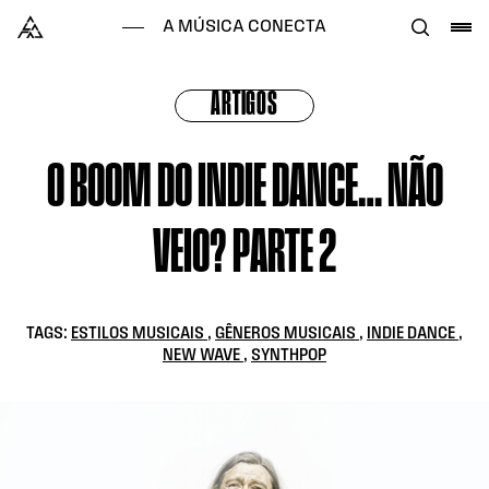
Skip to content
Alataj
A MÚSICA CONECTA
ARTIGOS
O BOOM DO INDIE DANCE… NÃO
VEIO? PARTE 2
TAGS:
ESTILOS MUSICAIS
,
GÊNEROS MUSICAIS
,
INDIE DANCE
,
NEW WAVE
,
SYNTHPOP