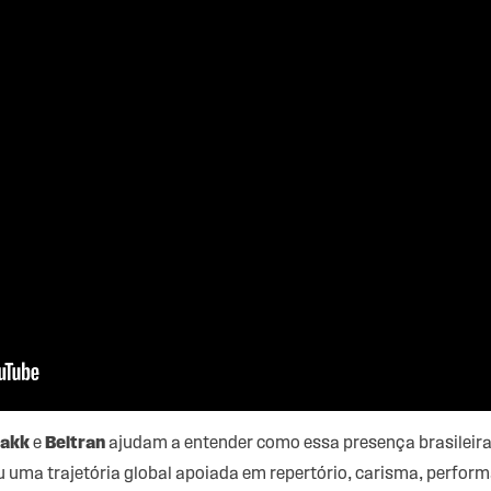
akk
e
Beltran
ajudam a entender como essa presença brasilei
uma trajetória global apoiada em repertório, carisma, performa