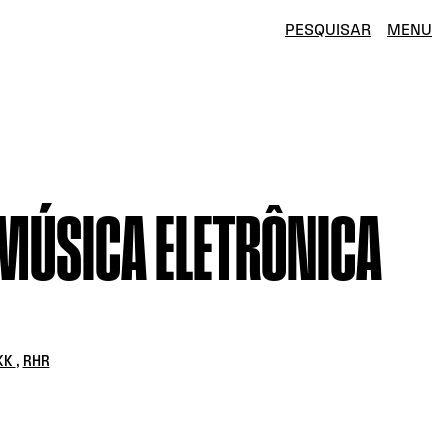
PESQUISAR
MENU
 MÚSICA ELETRÔNICA
KK
,
RHR