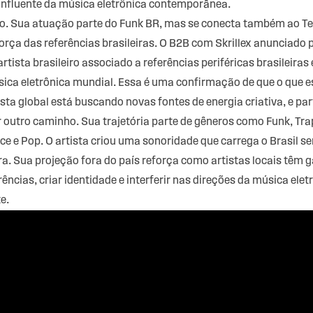
 influente da música eletrônica contemporânea.
o. Sua atuação parte do Funk BR, mas se conecta também ao Tec
 força das referências brasileiras. O B2B com Skrillex anunciad
ista brasileiro associado a referências periféricas brasileira
sica eletrônica mundial. Essa é uma confirmação de que o que e
pista global está buscando novas fontes de energia criativa, e pa
r outro caminho. Sua trajetória parte de gêneros como Funk, Trap
ce e Pop. O artista criou uma sonoridade que carrega o Brasil
ira. Sua projeção fora do país reforça como artistas locais têm
ncias, criar identidade e interferir nas direções da música ele
e.