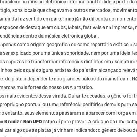
asileira na música eletrônica internacional foi lida a partir da 
stígio, sons locais que chegavam a outros mercados, moviment
ar ainda faz sentido em parte, mas já não dá conta do momento 
espaços de destaque em clubs, labels, festivais e na imprensa
endências dentro da música eletrônica global.
 apenas como origem geográfica ou como repertório exótico a s
 ser explicado por uma única sonoridade, nem por uma ideia fe
sos capazes de transformar referências distintas em assinatura
nhos pelos quais alguns artistas do país têm alcançado relevânc
se, da pista independente aos grandes palcos do mainstream.
marcas mais fortes do nosso DNA artístico.
s mais evidentes dessa virada. Durante décadas, o gênero foi t
 apropriação pontual ou uma referência periférica demais para 
no entanto, seus elementos passaram a aparecer com força em 
na Kraviz
e
Ben UFO
estão aí para provar. A criação de uma cate
alizar algo que as pistas já vinham indicando: o gênero deixou 