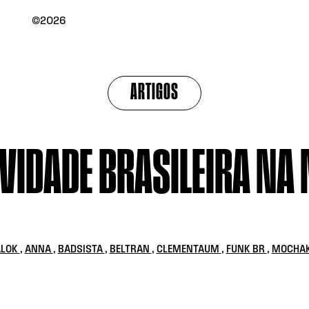
©2026
ARTIGOS
IVIDADE BRASILEIRA NA
ALOK
,
ANNA
,
BADSISTA
,
BELTRAN
,
CLEMENTAUM
,
FUNK BR
,
MOCHA