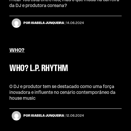
I Hear You está entre nós, mas o que muda na carreira
da DJ e produtora coreana?
POR ISABELA JUNQUEIRA
| 14.06.2024
WHO?
WHO? L.P. RHYTHM
O DJ e produtor tem se destacado como uma força
inovadora e influente no cenário contemporâneo da
house music
POR ISABELA JUNQUEIRA
| 12.06.2024