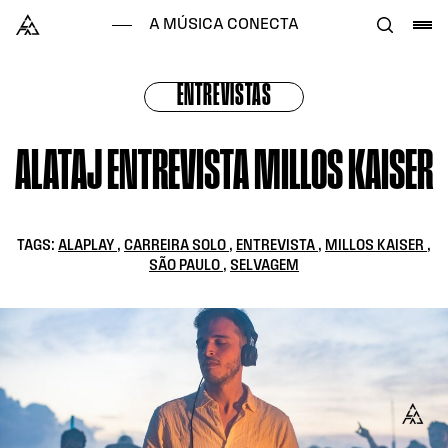
Skip to content
Alataj
A MÚSICA CONECTA
ENTREVISTAS
ALATAJ ENTREVISTA MILLOS KAISER
TAGS:
ALAPLAY
,
CARREIRA SOLO
,
ENTREVISTA
,
MILLOS KAISER
,
SÃO PAULO
,
SELVAGEM