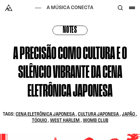
Skip to content
Alataj
A MÚSICA CONECTA
NOTES
A PRECISÃO COMO CULTURA E O
SILÊNCIO VIBRANTE DA CENA
ELETRÔNICA JAPONESA
TAGS:
CENA ELETRÔNICA JAPONESA
,
CULTURA JAPONESA
,
JAPÃO
,
TÓQUIO
,
WEST HARLEM
,
WOMB CLUB