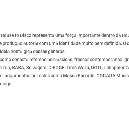
 House to Disco representa uma força importante dentro da Hous
a e produção autoral com uma identidade muito bem definida. O 
ideia nostálgica desses gêneros.
como conecta referências clássicas, frescor contemporâneo, gr
p Tun, RARA, Selvagem, D-EDGE, Time Warp, DGTL, Lollapalooza 
m lançamentos por selos como Massa Records, COCADA Music, 
rdings.