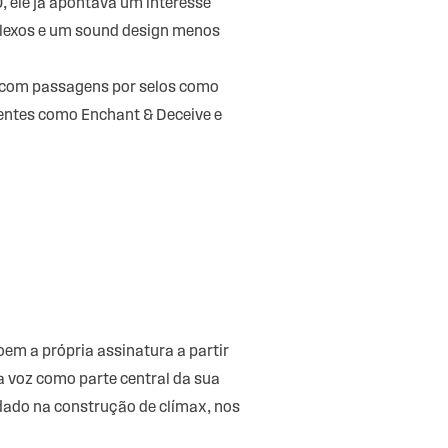
 ele já apontava um interesse
plexos e um sound design menos
, com passagens por selos como
centes como Enchant & Deceive e
oem a própria assinatura a partir
a voz como parte central da sua
dado na construção de clímax, nos