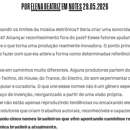
POR
ELENA BEATRIZ
EM
NOTES
29.05.2026
andir os limites da música eletrônica? Seria criar uma sonorida
os? Alcançar reconhecimento fora do país? Esses fatores ajudam
os o que torna uma produção realmente inovadora. O ponto princ
 e fazer com que ela altere a forma como determinadas referên
rece em caminhos muito diferentes. Alguns produtores partem do
 Techno, do House, do Trance, do Electro, do som experimenta
opular e curadoria. O que une esses nomes não é um gênero espec
o de invenção, reorganizado a partir de uma visão própria.
que não estão apenas reproduzindo tendências ou encaixando el
rodutores que criam trabalhos autorais, reconhecíveis e capazes
 reuniu cinco nomes brasileiros que vêm apontando caminhos r
nica brasileira atualmente.