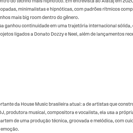
tro do techno mais hipnótico. Em entrevista ao Alataj em 2020,
oopadas, minimalistas e hipnóticas, com padrões rítmicos com
inhos mais big room dentro do gênero.
isa ganhou continuidade em uma trajetória internacional sólida
rojetos ligados a Donato Dozzy e Neel, além de lançamentos re
tante da House Music brasileira atual: a de artistas que constr
J, produtora musical, compositora e vocalista, ela usa a própri
s partem de uma produção técnica, groovada e melódica, com cui
 e emoção.