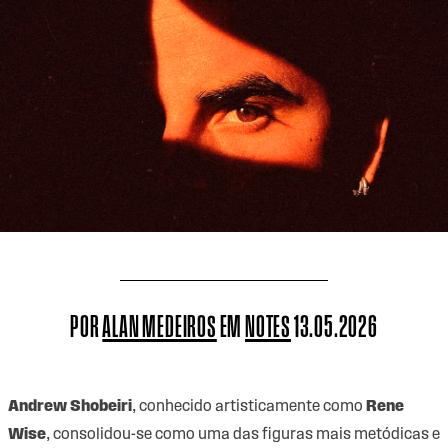
POR
ALAN MEDEIROS
EM
NOTES
13.05.2026
Andrew Shobeiri
, conhecido artisticamente como
Rene
Wise
, consolidou-se como uma das figuras mais metódicas e