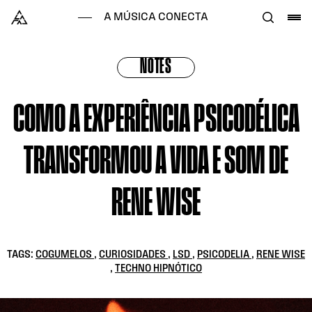
Skip to content
Alataj
A MÚSICA CONECTA
NOTES
COMO A EXPERIÊNCIA PSICODÉLICA
TRANSFORMOU A VIDA E SOM DE
RENE WISE
TAGS:
COGUMELOS
,
CURIOSIDADES
,
LSD
,
PSICODELIA
,
RENE WISE
,
TECHNO HIPNÓTICO