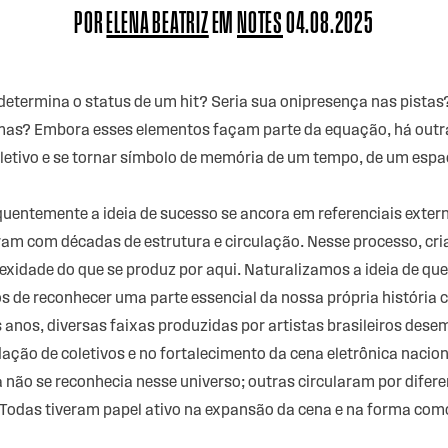
POR
ELENA BEATRIZ
EM
NOTES
04.08.2025
determina o status de um hit? Seria sua onipresença nas pistas
rmas? Embora esses elementos façam parte da equação, há out
oletivo e se tornar símbolo de memória de um tempo, de um espaç
quentemente a ideia de sucesso se ancora em referenciais extern
ram com décadas de estrutura e circulação. Nesse processo, cr
dade do que se produz por aqui. Naturalizamos a ideia de que
s de reconhecer uma parte essencial da nossa própria história 
 anos, diversas faixas produzidas por artistas brasileiros des
dação de coletivos e no fortalecimento da cena eletrônica nac
não se reconhecia nesse universo; outras circularam por difere
 Todas tiveram papel ativo na expansão da cena e na forma como