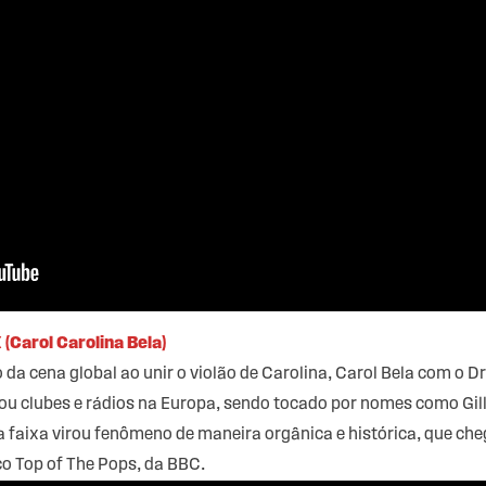
(Carol Carolina Bela)
 da cena global ao unir o violão de Carolina, Carol Bela com o 
ou clubes e rádios na Europa, sendo tocado por nomes como Gil
 a faixa virou fenômeno de maneira orgânica e histórica, que ch
co Top of The Pops, da BBC.