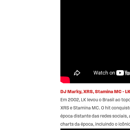
DJ Marky, XRS, Stamina MC – LK 
Em 2002, LK levou o Brasil ao topo
XRS e Stamina MC. O hit conquist
época distante das redes sociais,
charts da época, incluindo o icôni