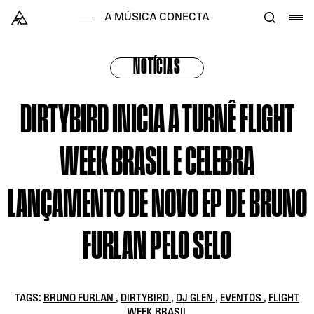
Skip to content
Alataj
A MÚSICA CONECTA
NOTÍCIAS
DIRTYBIRD INICIA A TURNÊ FLIGHT
WEEK BRASIL E CELEBRA
LANÇAMENTO DE NOVO EP DE BRUNO
FURLAN PELO SELO
TAGS:
BRUNO FURLAN
,
DIRTYBIRD
,
DJ GLEN
,
EVENTOS
,
FLIGHT
WEEK BRASIL