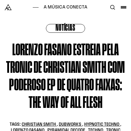
Skip to content
Alataj
A MÚSICA CONECTA
NOTÍCIAS
LORENZO FASANO ESTREIA PELA
TRONIC DE CHRISTIAN SMITH COM
PODEROSO EP DE QUATRO FAIXAS:
THE WAY OF ALL FLESH
TAGS:
CHRISTIAN SMITH
,
DUBWORKS
,
HYPNOTIC TECHNO
,
LORENZO FASANO
,
PYRAMIDAL DECODE
,
TECHNO
,
TRONIC