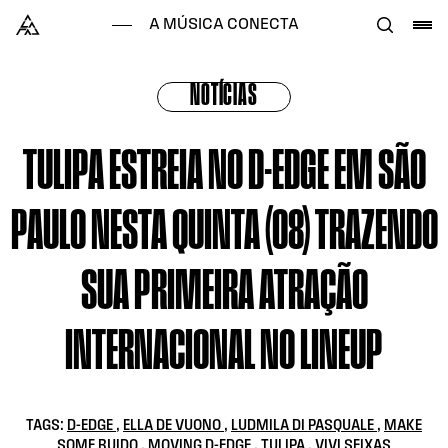
Skip to content
Alataj
A MÚSICA CONECTA
NOTÍCIAS
TULIPA ESTREIA NO D-EDGE EM SÃO
PAULO NESTA QUINTA (08) TRAZENDO
SUA PRIMEIRA ATRAÇÃO
INTERNACIONAL NO LINEUP
TAGS:
D-EDGE
,
ELLA DE VUONO
,
LUDMILA DI PASQUALE
,
MAKE
SOME RUIDO
,
MOVING D-EDGE
,
TULIPA
,
VIVI SEIXAS