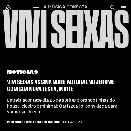
Skip to content
Alataj
A MÚSICA CONECTA
VIVI SEIXAS
NOTÍCIAS
VIVI SEIXAS ASSINA NOITE AUTORAL NO JEROME
COM SUA NOVA FESTA, INVITE
Estreia acontece dia 25 de abril explorando linhas do
house, electro e minimal; Gartzzea foi convidada para
somar ao lineup
POR MARLLON EDUARDO GAUCHE
| 22.04.2026