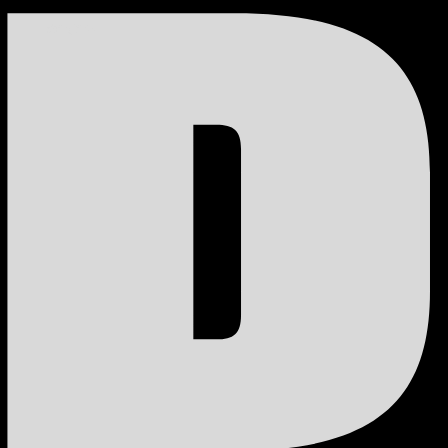
0D
©2026