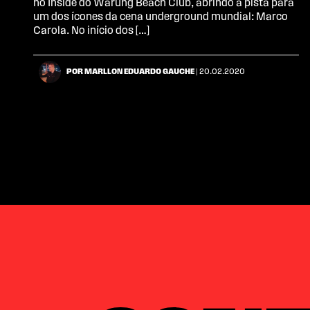
no Inside do Warung Beach Club, abrindo a pista para
um dos ícones da cena underground mundial: Marco
Carola. No início dos […]
POR MARLLON EDUARDO GAUCHE
| 20.02.2020