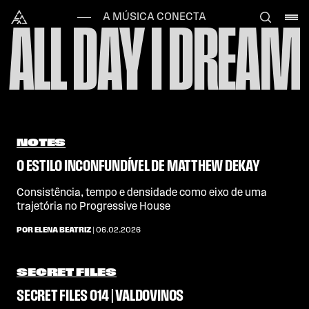
Skip to content
Alataj
A MÚSICA CONECTA
ALL DAY I DREAM
NOTES
O ESTILO INCONFUNDÍVEL DE MATTHEW DEKAY
Consistência, tempo e densidade como eixo de uma
trajetória no Progressive House
POR ELENA BEATRIZ
| 06.02.2026
SECRET FILES
SECRET FILES 014 | VALDOVINOS