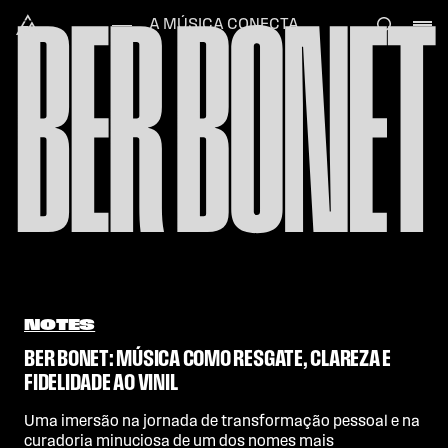
BER BONET
Skip to content
Alataj
A MÚSICA CONECTA
NOTES
BER BONET: MÚSICA COMO RESGATE, CLAREZA E
FIDELIDADE AO VINIL
Uma imersão na jornada de transformação pessoal e na
curadoria minuciosa de um dos nomes mais