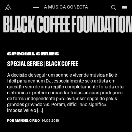
Skip to content
Alataj
A MÚSICA CONECTA
BLACK COFFEE FOUNDATIO
SPECIAL SERIES
SPECIAL SERIES | BLACK COFFEE
A decisão de seguir um sonho e viver de música não é
fácil para nenhum DJ, especialmente se o artista em
questão vem de uma região completamente fora da rota
eletrônica e prefere comandar todas as suas produções
de forma independente para evitar ser engolido pelas
grandes gravadoras. Porém, difícil não significa
impossível e o […]
POR MANOEL CIRILO
| 14.09.2019