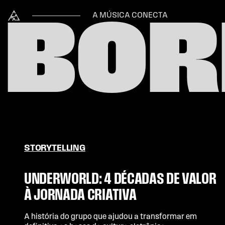
Skip to content
Alataj
A MÚSICA CONECTA
BOR
STORYTELLING
UNDERWORLD: 4 DÉCADAS DE VALOR
À JORNADA CRIATIVA
A história do grupo que ajudou a transformar em