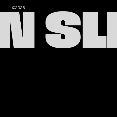
©2026
N SL