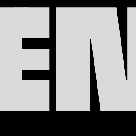
E
©2026