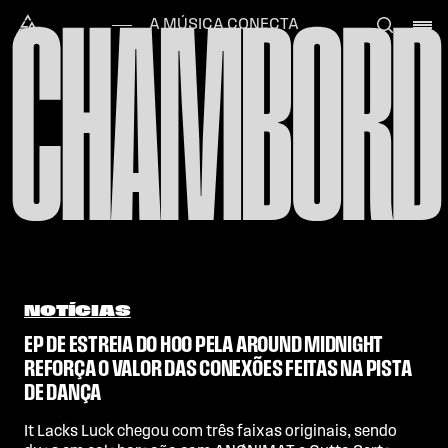
Skip to content
CHAMBORD
Alataj
A MÚSICA CONECTA
NOTÍCIAS
EP DE ESTREIA DO HOO PELA AROUND MIDNIGHT
REFORÇA O VALOR DAS CONEXÕES FEITAS NA PISTA
DE DANÇA
It Lacks Luck chegou com três faixas originais, sendo