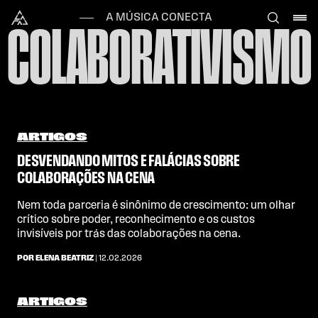
Skip to content
Alataj
A MÚSICA CONECTA
COLABORATIVISMO
ARTIGOS
DESVENDANDO MITOS E FALÁCIAS SOBRE
COLABORAÇÕES NA CENA
Nem toda parceria é sinônimo de crescimento: um olhar
crítico sobre poder, reconhecimento e os custos
invisíveis por trás das colaborações na cena.
POR ELENA BEATRIZ
| 12.02.2026
ARTIGOS