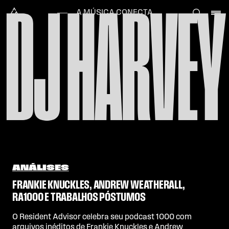
DJ HARVEY
Skip to content
Alataj
A MÚSICA CONECTA
ANÁLISES
FRANKIE KNUCKLES, ANDREW WEATHERALL,
RA1000 E TRABALHOS PÓSTUMOS
O Resident Advisor celebra seu podcast 1000 com
arquivos inéditos de Frankie Knuckles e Andrew