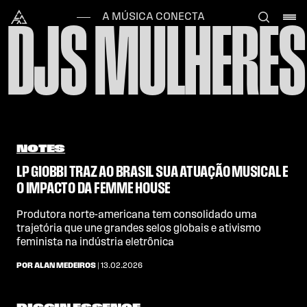
Skip to content
Alataj
A MÚSICA CONECTA
DJS MULHERES
NOTES
LP GIOBBI TRAZ AO BRASIL SUA ATUAÇÃO MUSICAL E
O IMPACTO DA FEMME HOUSE
Produtora norte-americana tem consolidado uma
trajetória que une grandes selos globais e ativismo
feminista na indústria eletrônica
POR ALAN MEDEIROS
| 13.02.2026