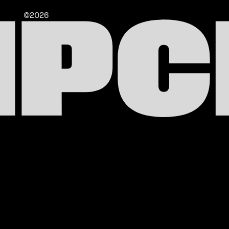
IPC
©2026