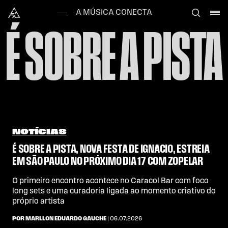
Skip to content
Alataj
A MÚSICA CONECTA
É SOBRE A PISTA
NOTÍCIAS
É SOBRE A PISTA, NOVA FESTA DE IGNACIO, ESTREIA
EM SÃO PAULO NO PRÓXIMO DIA 17 COM ZOPELAR
O primeiro encontro acontece no Caracol Bar com foco
long sets e uma curadoria ligada ao momento criativo do
próprio artista
POR MARLLON EDUARDO GAUCHE
| 06.07.2026