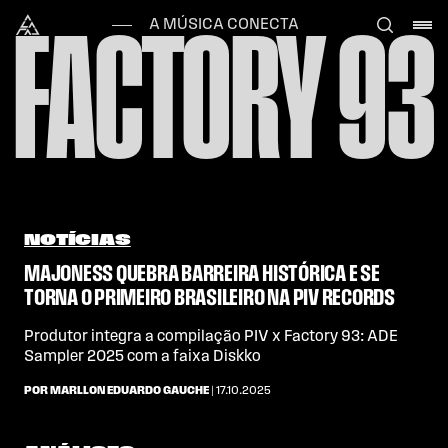
Skip to content
Alataj
A MÚSICA CONECTA
FACTORY 93
NOTÍCIAS
MAJONESS QUEBRA BARREIRA HISTÓRICA E SE
TORNA O PRIMEIRO BRASILEIRO NA PIV RECORDS
Produtor integra a compilação PIV x Factory 93: ADE
Sampler 2025 com a faixa Diskko
POR MARLLON EDUARDO GAUCHE
| 17.10.2025