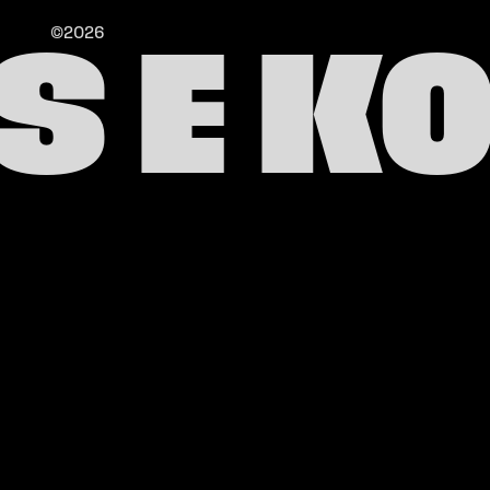
©2026
S E K