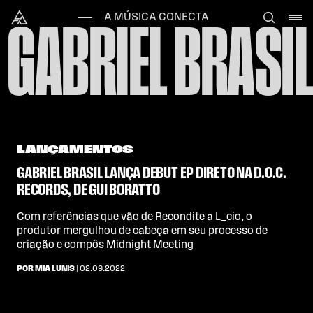
Skip to content
Alataj
A MÚSICA CONECTA
GABRIEL BRASIL
LANÇAMENTOS
GABRIEL BRASIL LANÇA DEBUT EP DIRETO NA D.O.C.
RECORDS, DE GUI BORATTO
Com referências que vão de Recondite a L_cio, o
produtor mergulhou de cabeça em seu processo de
criação e compôs Midnight Meeting
POR MIA LUNIS
| 02.09.2022