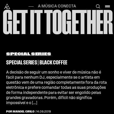
Skip to content
Alataj
A MÚSICA CONECTA
GET IT TOGETHER
SPECIAL SERIES
SPECIAL SERIES | BLACK COFFEE
A decisão de seguir um sonho e viver de música não é
fácil para nenhum DJ, especialmente se o artista em
questão vem de uma região completamente fora da rota
eletrônica e prefere comandar todas as suas produções
de forma independente para evitar ser engolido pelas
grandes gravadoras. Porém, difícil não significa
impossível e o […]
POR MANOEL CIRILO
| 14.09.2019