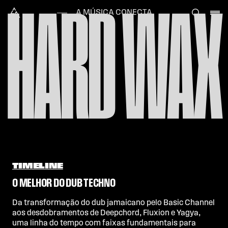
HARD WAX
Skip to content
Alataj
A MÚSICA CONECTA
TIMELINE
O MELHOR DO DUB TECHNO
Da transformação do dub jamaicano pelo Basic Channel
aos desdobramentos de Deepchord, Fluxion e Yagya,
uma linha do tempo com faixas fundamentais para