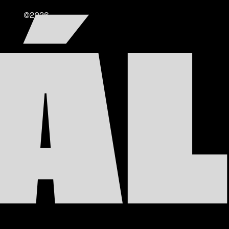
©2026
TÁL