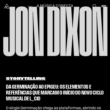
Skip to content
JON DIXON
Alataj
A MÚSICA CONECTA
STORYTELLING
DA GERMINAÇÃO AO EPIGEU: OS ELEMENTOS E
REFERÊNCIAS QUE MARCAM O INÍCIO DO NOVO CICLO
MUSICAL DE L_CIO
O single Germinação chega às plataformas, abrindo os