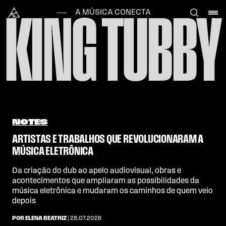
Skip to content
Alataj
A MÚSICA CONECTA
KING TUBBY
NOTES
ARTISTAS E TRABALHOS QUE REVOLUCIONARAM A
MÚSICA ELETRÔNICA
Da criação do dub ao apelo audiovisual, obras e
acontecimentos que ampliaram as possibilidades da
música eletrônica e mudaram os caminhos de quem veio
depois
POR ELENA BEATRIZ
| 28.07.2026