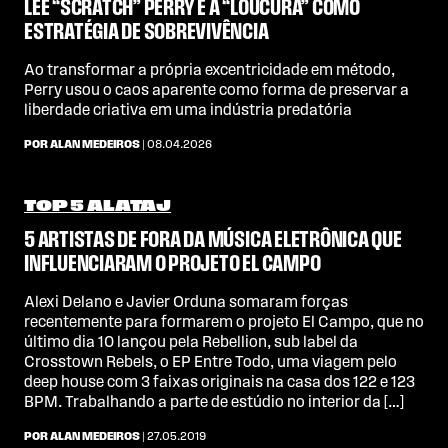
LEE “SCRATCH” PERRY E A “LOUCURA” COMO
ESTRATÉGIA DE SOBREVIVÊNCIA
Ao transformar a própria excentricidade em método,
Perry usou o caos aparente como forma de preservar a
liberdade criativa em uma indústria predatória
POR ALAN MEDEIROS
| 08.04.2026
TOP 5 ALATAJ
5 ARTISTAS DE FORA DA MÚSICA ELETRÔNICA QUE
INFLUENCIARAM O PROJETO EL CAMPO
Alexi Delano e Javier Orduna somaram forças
recentemente para formarem o projeto El Campo, que no
último dia 10 lançou pela Rebellion, sub label da
Crosstown Rebels, o EP Entre Todo, uma viagem pelo
deep house com 3 faixas originais na casa dos 122 e 123
BPM. Trabalhando a parte de estúdio no interior da […]
POR ALAN MEDEIROS
| 27.05.2019