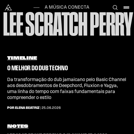
Skip to content
Alataj
A MÚSICA CONECTA
LEE SCRATCH PERRY
TIMELINE
O MELHOR DO DUB TECHNO
Da transformação do dub jamaicano pelo Basic Channel
aos desdobramentos de Deepchord, Fluxion e Yagya,
uma linha do tempo com faixas fundamentais para
compreender o estilo
POR ELENA BEATRIZ
| 25.06.2026
NOTES