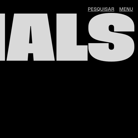
PESQUISAR
MENU
IALS