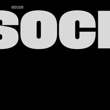
©2026
SOC