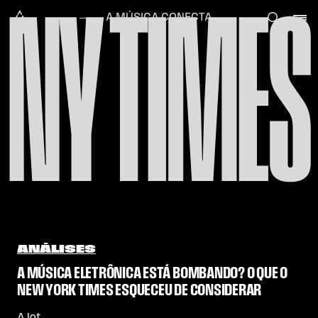
NY TIMES
Skip to content
Alataj
A MÚSICA CONECTA
ANÁLISES
A MÚSICA ELETRÔNICA ESTÁ BOMBANDO? O QUE O
NEW YORK TIMES ESQUECEU DE CONSIDERAR