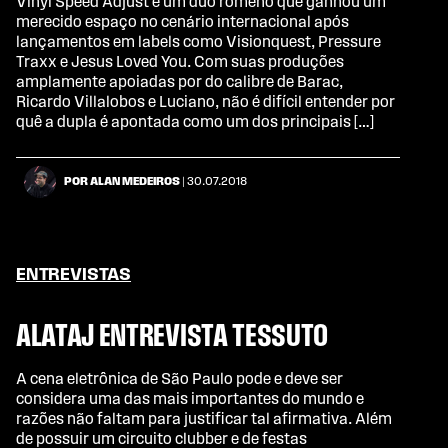
Vinyl Speed Adjust é um duo romeno que ganhou um
merecido espaço no cenário internacional após
lançamentos em labels como Visionquest, Pressure
Traxx e Jesus Loved You. Com suas produções
amplamente apoiadas por do calibre de Barac,
Ricardo Villalobos e Luciano, não é difícil entender por
quê a dupla é apontada como um dos principais […]
POR ALAN MEDEIROS
| 30.07.2018
ENTREVISTAS
ALATAJ ENTREVISTA TESSUTO
A cena eletrônica de São Paulo pode e deve ser
considera uma das mais importantes do mundo e
razões não faltam para justificar tal afirmativa. Além
de possuir um circuito clubber e de festas