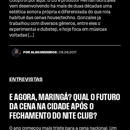
Cooptrol por aqui. O DJ e produtor Hernán Gonzáles
vem desenvolvendo há mais de duas décadas uma
estética sonora própria e diferenciada do que rola
habitué das cenas house/techno. Gonzáles já
trabalhou com diversos gêneros, entre eles o
experimental e dubstep, e hoje foca em músicas
voltadas […]
POR ALAN MEDEIROS
| 09.08.2017
ENTREVISTAS
E AGORA, MARINGÁ? QUAL O FUTURO
DA CENA NA CIDADE APÓS O
FECHAMENTO DO NITE CLUB?
O ano começou mais triste para a cena nacional. Um