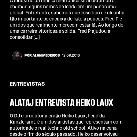
A indústria da música eletrônica se acostumou a
chamar alguns nomes de lenda em um panorama
global. Entretanto, sabemos que esse tipo de alcunha
tão importante se encaixa de fato a poucos. Fred P é
um dos que realmente merecem estar lá. Ao longo de
uma carreira vitoriosa e sólida, Fred P ajudou a
consolidar […]
POR ALAN MEDEIROS
| 12.09.2018
ENTREVISTAS
ALATAJ ENTREVISTA HEIKO LAUX
O DJ e produtor alemão Heiko Laux, head da
Kanzleramt, é um dos artistas que representam com
autoridade o real techno old school. Ativo na cena
desde o fim do século passado, Heiko desenvolveu