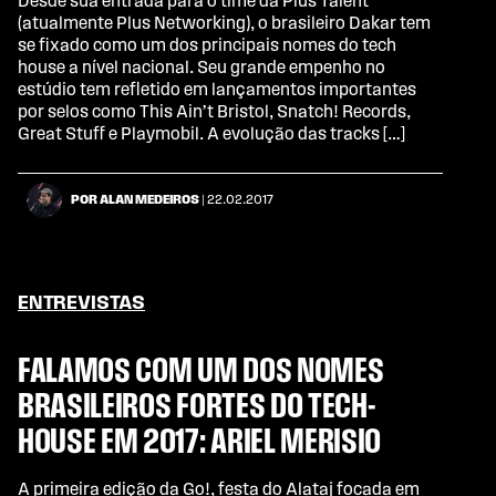
Desde sua entrada para o time da Plus Talent
(atualmente Plus Networking), o brasileiro Dakar tem
se fixado como um dos principais nomes do tech
house a nível nacional. Seu grande empenho no
estúdio tem refletido em lançamentos importantes
por selos como This Ain’t Bristol, Snatch! Records,
Great Stuff e Playmobil. A evolução das tracks […]
POR ALAN MEDEIROS
| 22.02.2017
ENTREVISTAS
FALAMOS COM UM DOS NOMES
BRASILEIROS FORTES DO TECH-
HOUSE EM 2017: ARIEL MERISIO
A primeira edição da Go!, festa do Alataj focada em