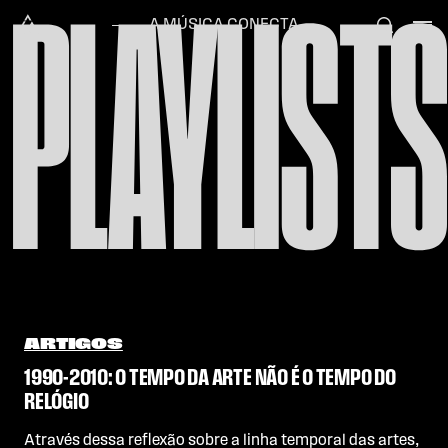
PLAYLISTS
Skip to content
Alataj
A MÚSICA CONECTA
ARTIGOS
1990-2010: O TEMPO DA ARTE NÃO É O TEMPO DO
RELÓGIO
Através dessa reflexão sobre a linha temporal das artes,