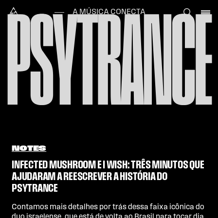
Skip to content
PSYTRANCE
Alataj
A MÚSICA CONECTA
NOTES
INFECTED MUSHROOM E I WISH: TRÊS MINUTOS QUE
AJUDARAM A REESCREVER A HISTÓRIA DO
PSYTRANCE
Contamos mais detalhes por trás dessa faixa icônica do
duo israelense, que está de volta ao Brasil para tocar dia