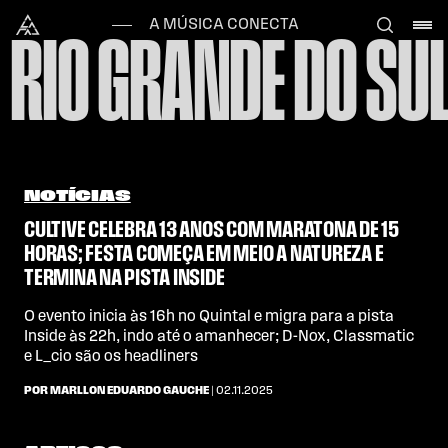
Skip to content
Alataj
A MÚSICA CONECTA
RIO GRANDE DO SU
NOTÍCIAS
CULTIVE CELEBRA 13 ANOS COM MARATONA DE 15
HORAS; FESTA COMEÇA EM MEIO A NATUREZA E
TERMINA NA PISTA INSIDE
O evento inicia às 16h no Quintal e migra para a pista
Inside às 22h, indo até o amanhecer; D-Nox, Classmatic
e L_cio são os headliners
POR MARLLON EDUARDO GAUCHE
| 02.11.2025