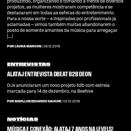
produzindo, organizando e tomando a frente de diversos
projetos, as mulheres mostraram competência e se
destacaram em todas as esferas do entretenimento.
Para a nossa sorte — e inspiradas por profissionais já
aclamadas — vimos também muitas abandonarem o
posto de somente amantes da música para arregaçar
[…]
POR LAURA MARCON
| 06.12.2019
ENTREVISTAS
ALATAJ ENTREVISTA DBEAT B2B DEON
DJs anunciaram um novo projeto b2b com estreia
marcada para 14 de dezembro, na Beehive
POR MARLLON EDUARDO GAUCHE
| 02.12.2019
NOTÍCIAS
MÚSICA E CONEXÃO: ALATAJ 7 ANOS NA LEVELS!