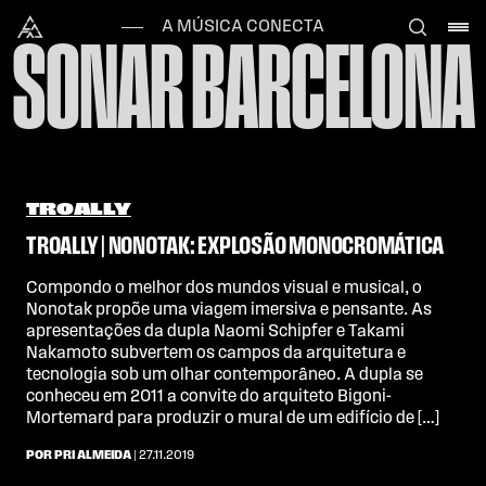
Skip to content
Alataj
A MÚSICA CONECTA
SONAR BARCELONA
TROALLY
TROALLY | NONOTAK: EXPLOSÃO MONOCROMÁTICA
Compondo o melhor dos mundos visual e musical, o
Nonotak propõe uma viagem imersiva e pensante. As
apresentações da dupla Naomi Schipfer e Takami
Nakamoto subvertem os campos da arquitetura e
tecnologia sob um olhar contemporâneo. A dupla se
conheceu em 2011 a convite do arquiteto Bigoni-
Mortemard para produzir o mural de um edifício de […]
POR PRI ALMEIDA
| 27.11.2019