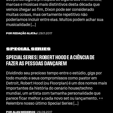
marcas e músicas mais distintivos desta década que
vemos chegar ao fim, Dixon pode ser considerado
muitas coisas, mas certamente repetitivo não
poderíamos incluir entre elas. Muitos podem achar sua
musicalidade […]
POR REDAÇÃO ALATAJ
| 29.11.2017
SPECIAL SERIES
SPECIAL SERIES | ROBERT HOOD E A CIÊNCIA DE
FAZER AS PESSOAS DANÇAREM
Dividindo seu precioso tempo entre o estúdio, gigs por
todo mundo e seus compromissos como pastor em
Detroit, Robert Hood (ou Floorplan) é um dos nomes mais
importantes da história do cenário house/techno
mundial, um artista com tamanha personalidade que
parece ficar melhor a cada novo set ou lançamento. ++
Relembre nosso último Special Series […]
POR ALAN MEDEIROS
| 29.09.2017