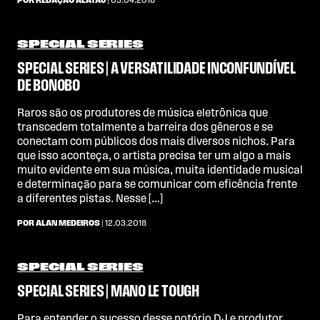
POR REDAÇÃO ALATAJ
| 03.04.2018
SPECIAL SERIES
SPECIAL SERIES | A VERSATILIDADE INCONFUNDÍVEL
DE BONOBO
Raros são os produtores de música eletrônica que
transcedem totalmente a barreira dos gêneros e se
conectam com públicos dos mais diversos nichos. Para
que isso aconteça, o artista precisa ter um algo a mais
muito evidente em sua música, muita identidade musical
e determinação para se comunicar com eficência frente
a diferentes pistas. Nesse […]
POR ALAN MEDEIROS
| 12.03.2018
SPECIAL SERIES
SPECIAL SERIES | MANO LE TOUGH
Para entender o sucesso desse notório DJ e produtor