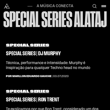
Skip to content
Alataj
A MÚSICA CONECTA
SPECIAL SERIES ALATAJ
SPECIAL SERIES
SPECIAL SERIES | DJ MURPHY
Técnica, performance e intensidade: Murphy é
inspiração para qualquer Techno head no mundo
POR MARLLON EDUARDO GAUCHE
| 03.07.2020
SPECIAL SERIES
SPECIAL SERIES | RON TRENT
Te explicamos por que Ron Trent, considerado um dos