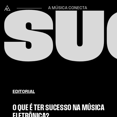
Skip to content
SU
Alataj
A MÚSICA CONECTA
EDITORIAL
O QUE É TER SUCESSO NA MÚSICA
ELETRÔNICA?