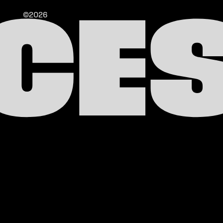
CE
©2026