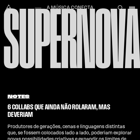
Skip to content
SUPERNOVA
Alataj
A MÚSICA CONECTA
NOTES
6 COLLABS QUE AINDA NÃO ROLARAM, MAS
DEVERIAM
Produtores de gerações, cenas e linguagens distintas
que, se fossem colocados lado a lado, poderiam explorar
novas possibilidades criativas e expandir os limites de